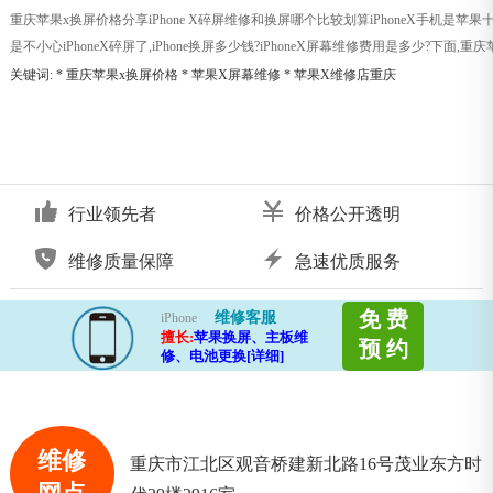
重庆苹果x换屏价格分享iPhone X碎屏维修和换屏哪个比较划算iPhoneX手机是
是不小心iPhoneX碎屏了,iPhone换屏多少钱?iPhoneX屏幕维修费用是多少?下面,重
关键词: *
重庆苹果x换屏价格
*
苹果X屏幕维修
*
苹果X维修店重庆
行业领先者
价格公开透明
维修质量保障
急速优质服务
免 费
维修客服
iPhone
擅长:
苹果换屏、主板维
预 约
修、电池更换[详细]
维修
重庆市江北区观音桥建新北路16号茂业东方时